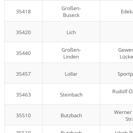
Großen-
35418
Edek
Buseck
35420
Lich
Großen-
Gewer
35440
Linden
Lücke
35457
Lollar
Sportp
Rudolf-D
35463
Steinbach
Werner 
35510
Butzbach
Str
35510
Butzbach
Jakob-R