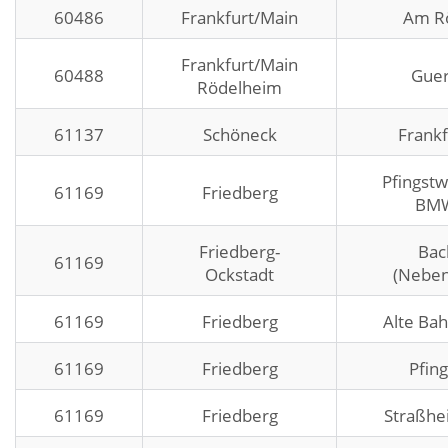
60486
Frankfurt/Main
Am R
Frankfurt/Main
60488
Guer
Rödelheim
61137
Schöneck
Frankf
Pfingst
61169
Friedberg
BMW
Friedberg-
Bac
61169
Ockstadt
(Nebe
61169
Friedberg
Alte Ba
61169
Friedberg
Pfin
61169
Friedberg
Straßhe