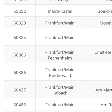
55252
Mainz-Kastel
Boelck
60329
Frankfurt/Main
Mosel
60325
Frankfurt/Main
Frankfurt/Main
Ernst-He
60386
Fechenheim
Frankfurt/Main
60386
Riederwald
Frankfurt/Main
60437
Am Mart
Kalbach
60486
Frankfurt/Main
Am R