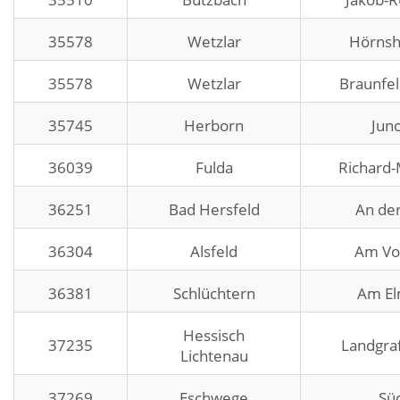
35578
Wetzlar
Hörnsh
35578
Wetzlar
Braunfel
35745
Herborn
Jun
36039
Fulda
Richard-M
36251
Bad Hersfeld
An de
36304
Alsfeld
Am Vo
36381
Schlüchtern
Am El
Hessisch
37235
Landgra
Lichtenau
37269
Eschwege
Süd