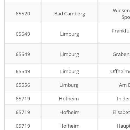
Wiesent
65520
Bad Camberg
Spo
Frankfu
65549
Limburg
65549
Limburg
Graben
65549
Limburg
Offheim
65556
Limburg
Am 
65719
Hofheim
In de
65719
Hofheim
Elisabe
65719
Hofheim
Haupt