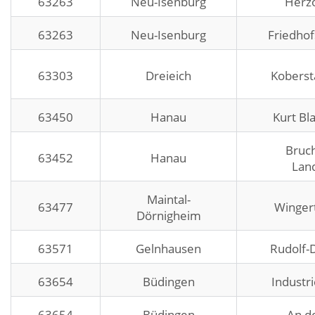
63263
Neu-Isenburg
Herz
63263
Neu-Isenburg
Friedhof
63303
Dreieich
Koberstä
63450
Hanau
Kurt Bl
Bruc
63452
Hanau
Land
Maintal-
63477
Wingert
Dörnigheim
63571
Gelnhausen
Rudolf-D
63654
Büdingen
Industr
63654
Büdingen
An de