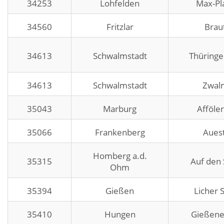
34253
Lohfelden
Max-Pla
34560
Fritzlar
Brau
34613
Schwalmstadt
Thüringe
34613
Schwalmstadt
Zwal
35043
Marburg
Afföle
35066
Frankenberg
Aues
Homberg a.d.
35315
Auf den
Ohm
35394
Gießen
Licher 
35410
Hungen
Gießene