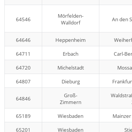
Mörfelden-
64546
An den S
Walldorf
64646
Heppenheim
Weiherh
64711
Erbach
Carl-Be
64720
Michelstadt
Mossau
64807
Dieburg
Frankfur
Groß-
Waldstra
64846
Zimmern
65189
Wiesbaden
Mainzer
65201
Wiesbaden
Sti