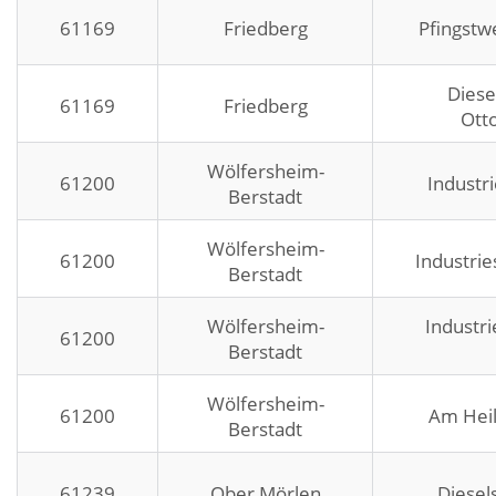
61169
Friedberg
Pfingstw
Diese
61169
Friedberg
Ott
Wölfersheim-
61200
Industr
Berstadt
Wölfersheim-
61200
Industrie
Berstadt
Wölfersheim-
Industri
61200
Berstadt
Wölfersheim-
61200
Am Heil
Berstadt
61239
Ober Mörlen
Diesel