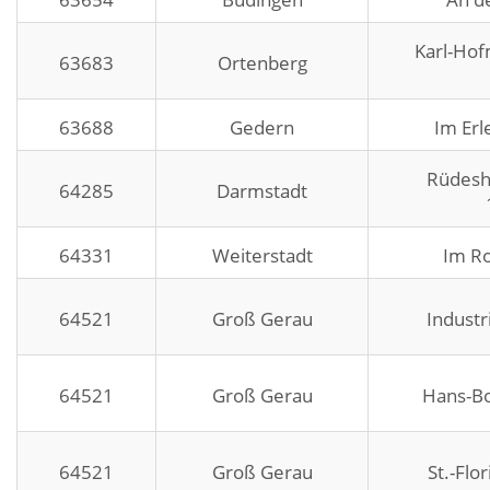
Karl-Hof
63683
Ortenberg
63688
Gedern
Im Erl
Rüdesh
64285
Darmstadt
64331
Weiterstadt
Im Ro
64521
Groß Gerau
Industr
64521
Groß Gerau
Hans-Bo
64521
Groß Gerau
St.-Flo