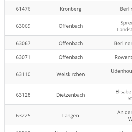
61476
Kronberg
Berli
Spre
63069
Offenbach
Lands
63067
Offenbach
Berliner
63071
Offenbach
Rowent
Udenhout
63110
Weiskirchen
Elisabe
63128
Dietzenbach
S
An de
63225
Langen
W