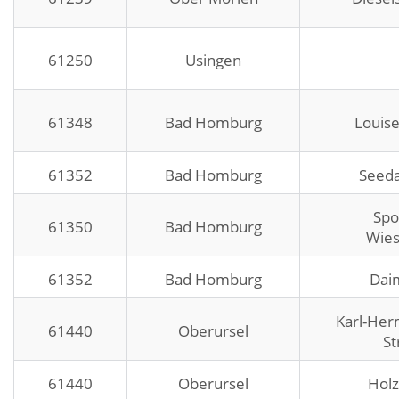
61250
Usingen
61348
Bad Homburg
Louise
61352
Bad Homburg
Seed
Spo
61350
Bad Homburg
Wie
61352
Bad Homburg
Daim
Karl-Her
61440
Oberursel
St
61440
Oberursel
Hol