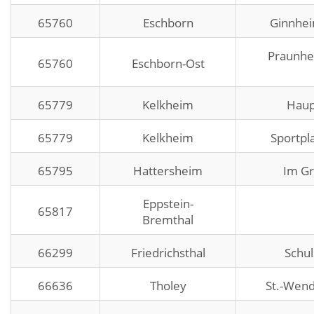
65760
Eschborn
Ginnhei
Praunhei
65760
Eschborn-Ost
65779
Kelkheim
Haup
65779
Kelkheim
Sportpl
65795
Hattersheim
Im Gr
Eppstein-
65817
Bremthal
66299
Friedrichsthal
Schul
66636
Tholey
St.-Wend