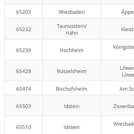
65203
Wiesbaden
Äppel
Taunusstein/
65232
Kleis
Hahn
Königsbe
65239
Hochheim
Löwen
65428
Rüsselsheim
Löwe
65474
Bischofsheim
Am Sc
65503
Idstein
Zissenba
Wiesbad
65510
Idstein