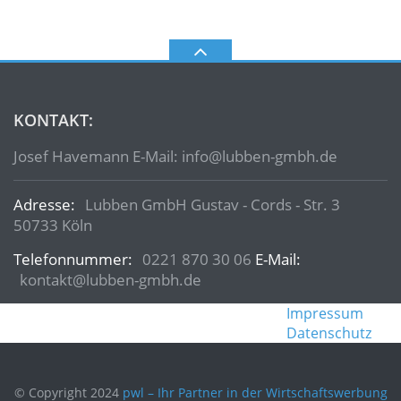
KONTAKT:
Josef Havemann E-Mail: info@lubben-gmbh.de
Adresse:
Lubben GmbH Gustav - Cords - Str. 3
50733 Köln
Telefonnummer:
0221 870 30 06
E-Mail:
kontakt@lubben-gmbh.de
Impressum
Datenschutz
© Copyright 2024
pwl – Ihr Partner in der Wirtschaftswerbung