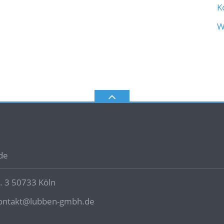
K
W
de
. 3 50733 Köln
ontakt@lubben-gmbh.de