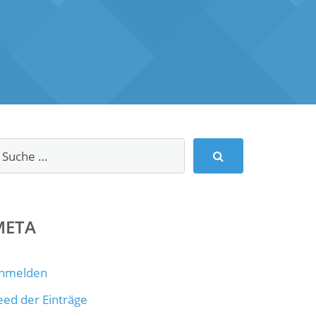
META
nmelden
eed der Einträge