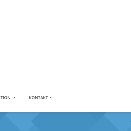
Telefonnummer:
0221 870 30 06
E-Mail:
kontakt@lubben-gmbh.de
TION
KONTAKT