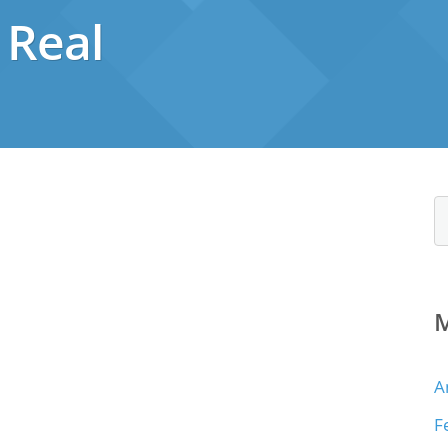
 Real
A
F