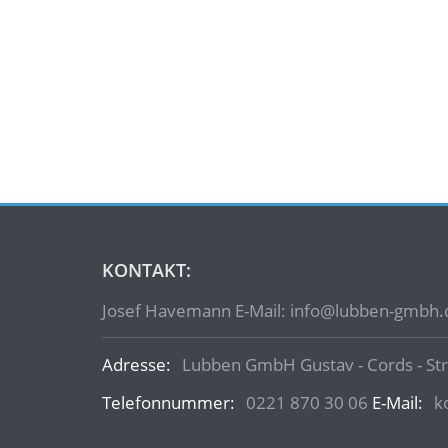
KONTAKT:
Josef Havemann E-Mail: info@lubben-gmbh.
Adresse:
Lubben GmbH Gustav - Cords - Str
Telefonnummer:
0221 870 30 06
E-Mail:
k