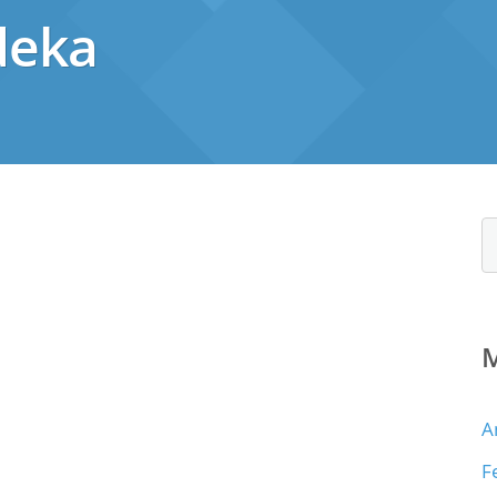
deka
A
F