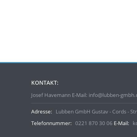
KONTAKT:
Josef Havemann E-Mail: info@lubben-gmbh.
Adresse:
Lubben GmbH Gustav - Cords - Str
Telefonnummer:
0221 870 30 06
E-Mail:
k