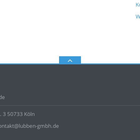
K
W
de
. 3 50733 Köln
ontakt@lubben-gmbh.de