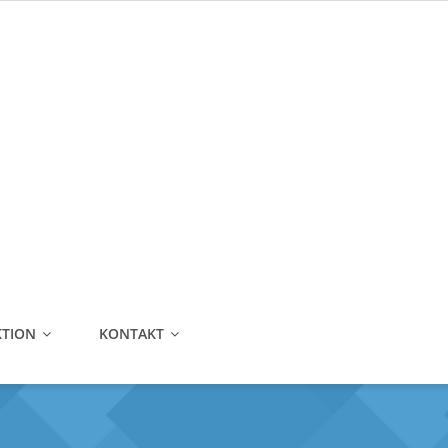
Telefonnummer:
0221 870 30 06
E-Mail:
kontakt@lubben-gmbh.de
TION
KONTAKT