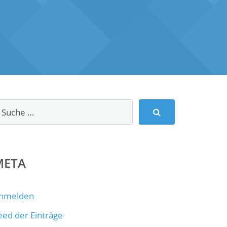
META
nmelden
eed der Einträge