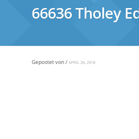
66636 Tholey E
Gepostet von
/
APRIL 26, 2018